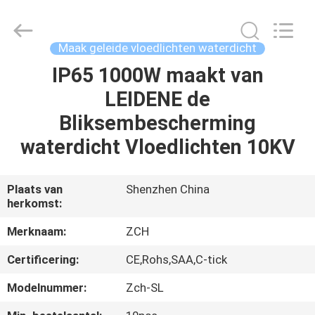
2026
ZCH
Technology
Group
Co.,Ltd.
Maak geleide vloedlichten waterdicht
All
Rights
Reserved.
IP65 1000W maakt van
HUIS
LEIDENE de
PRODUCTEN
Bliksembescherming
waterdicht Vloedlichten 10KV
ONGEVEER
ONS
Plaats van
Shenzhen China
herkomst:
FABRIEKSREIS
Merknaam:
ZCH
Certificering:
CE,Rohs,SAA,C-tick
KWALITEITSCONTROLE
Modelnummer:
Zch-SL