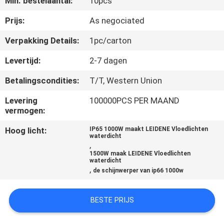
Min. bestelaantal:
10pcs
CONTACTEER
ONS
Prijs:
As negociated
Verpakking Details:
1pc/carton
NIEUWS
Levertijd:
2-7 dagen
Betalingscondities:
T/T, Western Union
GEVALLEN
Levering
100000PCS PER MAAND
vermogen:
SHOPPING
Hoog licht:
IP65 1000W maakt LEIDENE Vloedlichten
ON-
waterdicht
,
LINE
1500W maak LEIDENE Vloedlichten
waterdicht
,
de schijnwerper van ip66 1000w
SITEMAP
BESTE PRIJS
PRIVACY