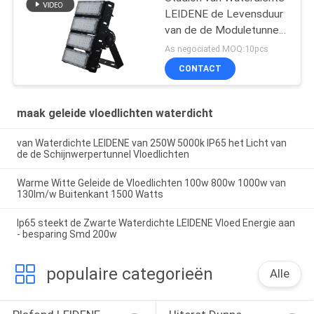
LEIDENE de Levensduur
van de de Moduletunnel
Vloedlichten 200W
As negociated MOQ:10pcs
80000 Uren
CONTACT
maak geleide vloedlichten waterdicht
van Waterdichte LEIDENE van 250W 5000k IP65 het Licht van
de de Schijnwerpertunnel Vloedlichten
Warme Witte Geleide de Vloedlichten 100w 800w 1000w van
130lm/w Buitenkant 1500 Watts
Ip65 steekt de Zwarte Waterdichte LEIDENE Vloed Energie aan
- besparing Smd 200w
populaire categorieën
Alle