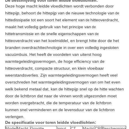
De beschrijving voor toren leidde vloedlichten:
Deze hoge macht leidde vloedlichten wordt verbonden door
hittepijp, behoort de hittepijp van de nieuwe technologie van
de
hittedissipatie tot een soort het element van
hitteoverdracht,
de
maakt het volledig gebruik van het principe van
de
hittetransmissie en de snelle eigenschappen van
de
hitteoverdracht van het koelmiddel, en brengt hitte door de het
branden overdrachttechnologie in over een volledig ingesloten
vacuümbuis. Het heeft de voordelen van uiterst hoog
warmtegeleidingsvermogen, de hoge efficiency van de
hitteoverdracht, compacte structuur, en klein vloeibaar
weerstandsverlies. Zijn warmtegeleidingsvermogen heeft veel
overschreden het warmtegeleidingsvermogen van om het even
welk bekend metaal dat, kan de hittepijp snel op de hitte wachten
door de lichtbron dat naar de vinnen wordt uitgezonden moet
worden overgebracht, die de temperatuur van de lichtbron
kunnen snel verminderen en de levensduur van de lichtbron
verlengen.
De specificatie voor toren leidde vloedlichten
:
Model
Macht
Grootte
Input
CT
Macht
CRI
Bescherming