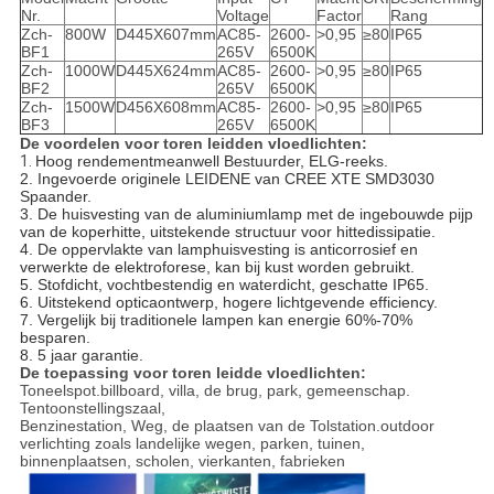
Nr.
Voltage
Factor
Rang
Zch-
800W
D445X607mm
AC85-
2600-
>0,95
≥80
IP65
BF1
265V
6500K
Zch-
1000W
D445X624mm
AC85-
2600-
>0,95
≥80
IP65
BF2
265V
6500K
Zch-
1500W
D456X608mm
AC85-
2600-
>0,95
≥80
IP65
BF3
265V
6500K
De voordelen voor toren leidden vloedlichten:
1.
Hoog rendementmeanwell Bestuurder, ELG-reeks.
2. Ingevoerde originele LEIDENE van CREE XTE SMD3030
Spaander.
3. De huisvesting van de aluminiumlamp met de ingebouwde pijp
van de koperhitte, uitstekende structuur voor hittedissipatie.
4. De oppervlakte van lamphuisvesting is anticorrosief en
verwerkte de elektroforese, kan bij kust worden gebruikt.
5. Stofdicht, vochtbestendig en waterdicht, geschatte IP65.
6. Uitstekend opticaontwerp, hogere lichtgevende efficiency.
7. Vergelijk bij traditionele lampen kan energie 60%-70%
besparen.
8. 5 jaar garantie.
De toepassing voor toren leidde vloedlichten:
Toneelspot.billboard, villa, de brug, park, gemeenschap.
Tentoonstellingszaal,
Benzinestation, Weg, de plaatsen van de Tolstation.outdoor
verlichting zoals landelijke wegen, parken, tuinen,
binnenplaatsen, scholen, vierkanten, fabrieken