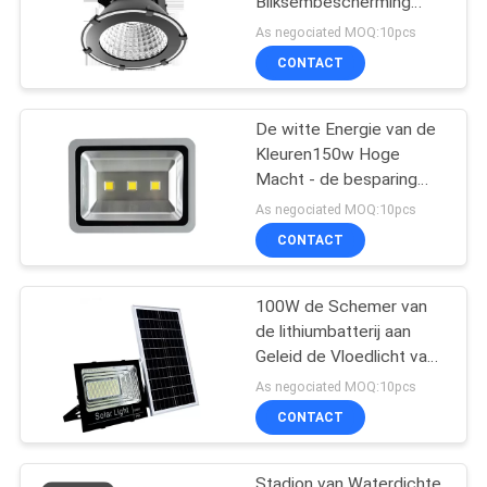
Bliksembescherming
waterdicht Vloedlichten
As negociated MOQ:10pcs
10KV
CONTACT
De witte Energie van de
Kleuren150w Hoge
Macht - de besparing
Shenzhen leidde Vloed
As negociated MOQ:10pcs
Lichte Inrichtingen
CONTACT
100W de Schemer van
de lithiumbatterij aan
Geleid de Vloedlicht van
Dawn Solar Motion
As negociated MOQ:10pcs
Sensor High Macht
CONTACT
Stadion van Waterdichte