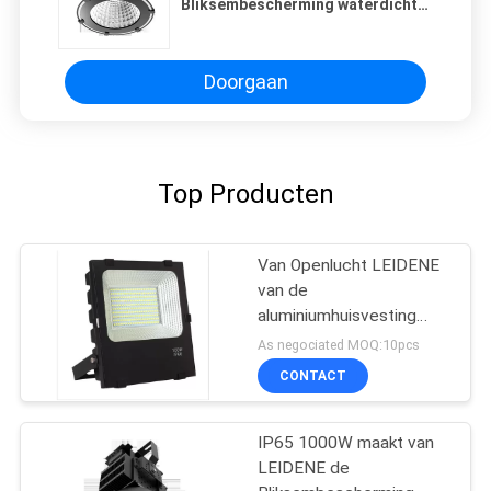
Bliksembescherming waterdicht
Vloedlichten 10KV
Doorgaan
Top Producten
Van Openlucht LEIDENE
van de
aluminiumhuisvesting
100W Hoog Lumen
As negociated MOQ:10pcs
Geleid de Vloedlicht
CONTACT
Vloedinrichtingen
IP65 1000W maakt van
LEIDENE de