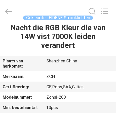
LEIDENE
Comité
Lichten
Supplier.
Copyright
Gekleurde LEIDENE Strooklichten
©
2020
-
Nacht die RGB Kleur die van
HUIS
2025
ZCH
14W vist 7000K leiden
Technology
Group
Co.,Ltd.
PRODUCTEN
verandert
All
Rights
Reserved.
ONGEVEER
Plaats van
Shenzhen China
herkomst:
ONS
Merknaam:
ZCH
FABRIEKSREIS
Certificering:
CE,Rohs,SAA,C-tick
Modelnummer:
Zchsl-2001
KWALITEITSCONTROLE
Min. bestelaantal:
10pcs