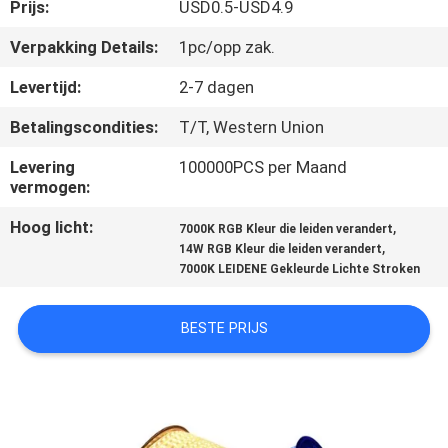
CONTACTEER
Prijs:
USD0.5-USD4.9
ONS
Verpakking Details:
1pc/opp zak.
Levertijd:
2-7 dagen
NIEUWS
Betalingscondities:
T/T, Western Union
GEVALLEN
Levering
100000PCS per Maand
vermogen:
Hoog licht:
,
SHOPPING
7000K RGB Kleur die leiden verandert
,
14W RGB Kleur die leiden verandert
ON-
7000K LEIDENE Gekleurde Lichte Stroken
LINE
BESTE PRIJS
SITEMAP
PRIVACY