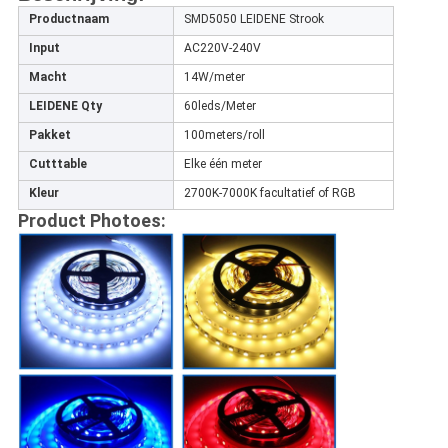
Productnaam
SMD5050 LEIDENE Strook
Input
AC220V-240V
Macht
14W/meter
LEIDENE Qty
60leds/Meter
Pakket
100meters/roll
Cutttable
Elke één meter
Kleur
2700K-7000K facultatief of RGB
Product Photoes: