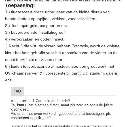
Toepassing:
1.) fluoresceert droge urine, geur van de kleine dieren van
hondenkatten op tapijten, vlekken, voedselvlekken.
2.) Testpapiergeld, paspoorten enz.
3.) bevorderen de installatiegroei.
4.) veroorzaken en doden insect.
.) Nacht 5 die vist: de vissen hebben Fototaxis, wordt de violette
kleur het best gebruikt voor het aansteken van de vlotter op de
nacht terwijl niet de vissen stoor.
6.) leiden tot verbazende atmosfeer: doe een groot werk met
UVlichaamsverven & fluorescents bij partij, DJ, stadium, galerij
enz.
FAQ
plaats online 1.Can i direct de orde?
Ja, kunt u het plaatsen direct, maar pls zorg ervoor u de juiste 
kleur kiest.
Als er om het even welke dingsbehoefte is te bevestigen, pls 
contacteert de klik „ons“
lange 2.How het is zal na geplaatste orde worden verzonden?