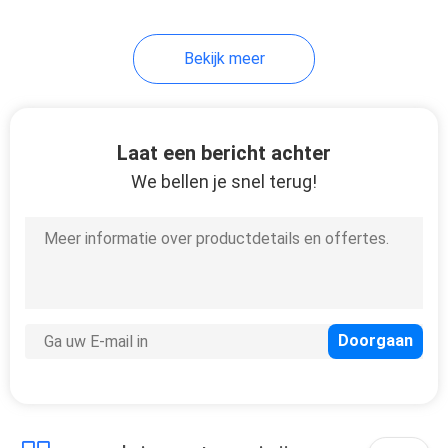
18
Bekijk meer
braadpan van de
olie de vrije lucht
Laat een bericht achter
We bellen je snel terug!
16
Gelijk zet
Plafondventilatorlicht
op