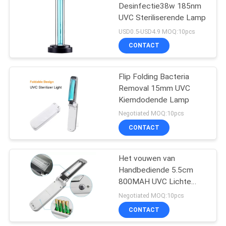
Desinfectie38w 185nm
UVC Steriliserende Lamp
14
USD0.5-USD4.9 MOQ:10pcs
UVC Steriliserende
CONTACT
Lamp
Flip Folding Bacteria
Removal 15mm UVC
Kiemdodende Lamp
Negotiated MOQ:10pcs
CONTACT
59
Elektrische
Het vouwen van
Handbediende 5.5cm
Voetstukventilator
800MAH UVC Lichte
Desinfectie
Negotiated MOQ:10pcs
CONTACT