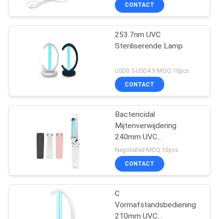
CONTACTEER
CONTACT
ONS
253.7nm UVC
32
Steriliserende Lamp
NIEUWS
Kleine LEIDENE
USD0.5-USD4.9 MOQ:10pcs
Comité Lichten
GEVALLEN
CONTACT
SHOPPING
Bactericidal
Mijtenverwijdering
ON-
240mm UVC
LINE
106
Steriliserende Lamp van
Negotiated MOQ:10pcs
3W
Openlucht LEIDENE
CONTACT
SITEMAP
Straatlantaarns
C
Vormafstandsbediening
PRIVACY
210mm UVC