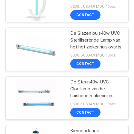
POLICY
Kiemdodend Licht
USD0.5-USD4.9 MOQ:10pcs
CONTACT
22
Gekleurde LEIDENE
De Glazen buis40w UVC
Steriliserende Lamp van
Strooklichten
het het ziekenhuiskwarts
USD0.5-USD4.9 MOQ:10pcs
CONTACT
De Steun40w UVC
21
Gloeilamp van het
Industriële Hoge
huishoudenaluminium
USD0.5-USD4.9 MOQ:10pcs
Baai LEIDENE
CONTACT
Lichten
Kiemdodende