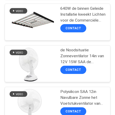
POLICY
640W de binnen Geleide
Installatie kweekt Lichten
voor de Commerciële
Hydroponic Landbouw
CONTACT
de Noodsituatie
Zonneventilator 14in van
12V 15W SAA de
Ventilator van het
CONTACT
Metaalvoetstuk voor
Openlucht
Polysilicon SAA 12in
Navulbare Zonne het
Voetstukventilator van
de Lijstventilator 9V 20W
CONTACT