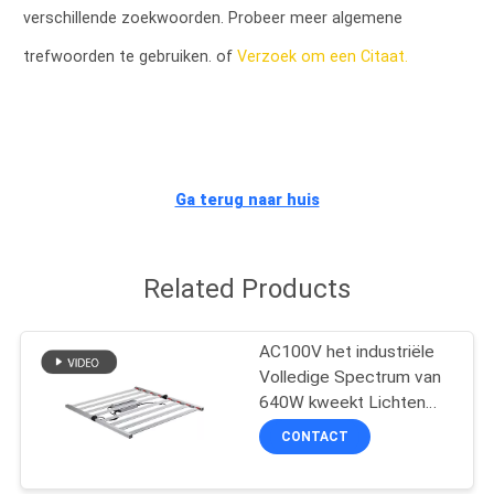
CONTACTEER
verschillende zoekwoorden. Probeer meer algemene
ONS
trefwoorden te gebruiken. of
Verzoek om een Citaat.
NIEUWS
GEVALLEN
Ga terug naar huis
SHOPPING
Related Products
ON-
LINE
AC100V het industriële
Volledige Spectrum van
SITEMAP
640W kweekt Lichten
voor Medische Installatie
CONTACT
PRIVACY