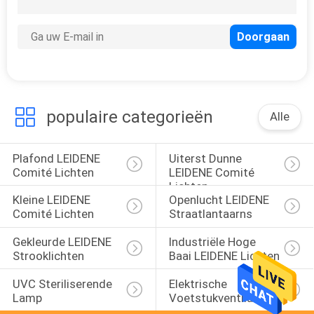
populaire categorieën
Alle
Plafond LEIDENE 
Uiterst Dunne 
Comité Lichten
LEIDENE Comité 
Lichten
Kleine LEIDENE 
Openlucht LEIDENE 
Comité Lichten
Straatlantaarns
Gekleurde LEIDENE 
Industriële Hoge 
Strooklichten
Baai LEIDENE Lichten
UVC Steriliserende 
Elektrische 
Lamp
Voetstukventilator