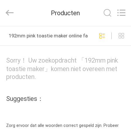
2026
ZCH
Technology
Producten
Group
Co.,Ltd.
All
Rights
Reserved.
HUIS
192mm pink toastie maker online fabricage
PRODUCTEN
Sorry！ Uw zoekopdracht 「192mm pink
ONGEVEER
toastie maker」komen niet overeen met
producten.
ONS
FABRIEKSREIS
Suggesties：
KWALITEITSCONTROLE
Zorg ervoor dat alle woorden correct gespeld zijn. Probeer