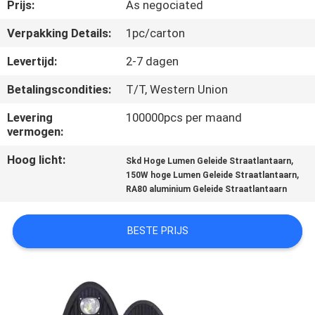
CONTACTEER
Prijs:
As negociated
ONS
Verpakking Details:
1pc/carton
Levertijd:
2-7 dagen
NIEUWS
Betalingscondities:
T/T, Western Union
GEVALLEN
Levering
100000pcs per maand
vermogen:
Hoog licht:
,
SHOPPING
Skd Hoge Lumen Geleide Straatlantaarn
,
150W hoge Lumen Geleide Straatlantaarn
ON-
RA80 aluminium Geleide Straatlantaarn
LINE
BESTE PRIJS
SITEMAP
PRIVACY