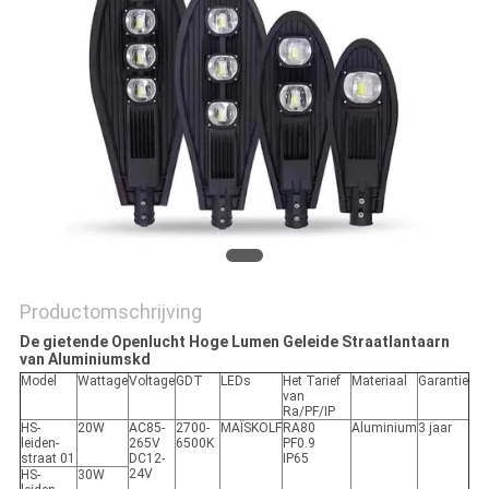
POLICY
Productomschrijving
De gietende Openlucht Hoge Lumen Geleide Straatlantaarn
van Aluminiumskd
Model
Wattage
Voltage
GDT
LEDs
Het Tarief
Materiaal
Garantie
van
Ra/PF/IP
HS-
20W
AC85-
2700-
MAÏSKOLF
RA80
Aluminium
3 jaar
leiden-
265V
6500K
PF0.9
straat 01
DC12-
IP65
24V
HS-
30W