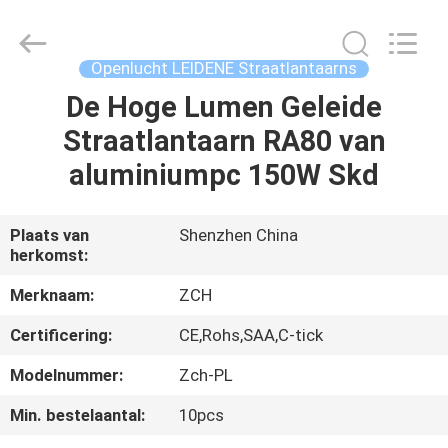
2026
ZCH
Technology
Group
Co.,Ltd.
Openlucht LEIDENE Straatlantaarns
All
Rights
Reserved.
De Hoge Lumen Geleide
HUIS
Straatlantaarn RA80 van
PRODUCTEN
aluminiumpc 150W Skd
ONGEVEER
Plaats van
Shenzhen China
herkomst:
ONS
Merknaam:
ZCH
FABRIEKSREIS
Certificering:
CE,Rohs,SAA,C-tick
Modelnummer:
Zch-PL
KWALITEITSCONTROLE
Min. bestelaantal:
10pcs