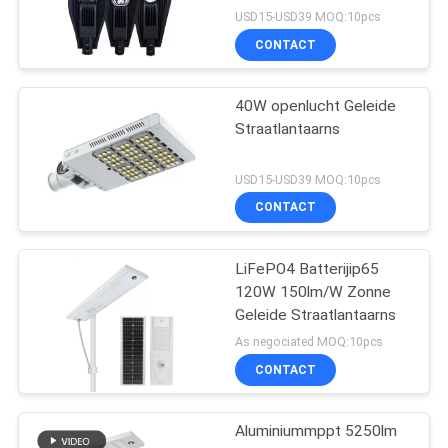
USD15-USD39 MOQ:10pcs
CONTACT
40W openlucht Geleide
Straatlantaarns
USD15-USD39 MOQ:10pcs
CONTACT
LiFePO4 Batterijip65
120W 150lm/W Zonne
Geleide Straatlantaarns
As negociated MOQ:10pcs
CONTACT
Aluminiummppt 5250lm