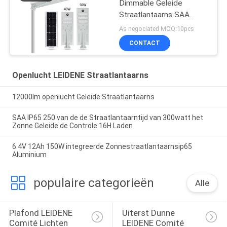
Dimmable Geleide
Straatlantaarns SAA
175LM/W
As negociated MOQ:10pcs
CONTACT
Openlucht LEIDENE Straatlantaarns
12000lm openlucht Geleide Straatlantaarns
SAA IP65 250 van de de Straatlantaarntijd van 300watt het
Zonne Geleide de Controle 16H Laden
6.4V 12Ah 150W integreerde Zonnestraatlantaarnsip65
Aluminium
populaire categorieën
Alle
Plafond LEIDENE 
Uiterst Dunne 
Comité Lichten
LEIDENE Comité 