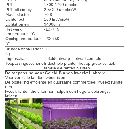
PPF
1300-1700 umol/s
PPF-efficiency
2.5~2.9 umol/s/W
Machtsfactor
≥0.9
Lichteffect
160 lm/W±5%
Lichtstromen
94000lm
Het werk
-10~+45
temperatuur: °C
Opslagtemperatuur:
-20~+50
℃
Brutogewicht/karton:
16
kg
Eigenschap
Trifoldontwerp, netwerkcontrole
Toepassingsscenario
Industriële planten het op grote schaal,
familie die tenten planten
De toepassing voor Geleid Binnen kweekt Lichten:
Voor verticale landbouwbedrijven:
De opstelling efficiënte en duurzame commercieel kweekt ruimte
met
kweek lichten die u kunnen helpen een hogere opbrengst
krijgen.