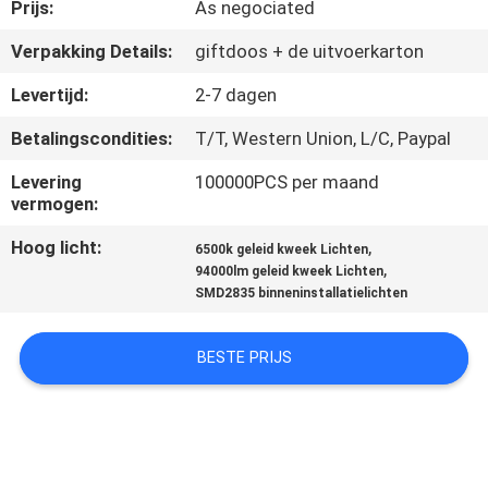
CONTACTEER
Prijs:
As negociated
ONS
Verpakking Details:
giftdoos + de uitvoerkarton
Levertijd:
2-7 dagen
NIEUWS
Betalingscondities:
T/T, Western Union, L/C, Paypal
GEVALLEN
Levering
100000PCS per maand
vermogen:
Hoog licht:
,
SHOPPING
6500k geleid kweek Lichten
,
94000lm geleid kweek Lichten
ON-
SMD2835 binneninstallatielichten
LINE
BESTE PRIJS
SITEMAP
PRIVACY