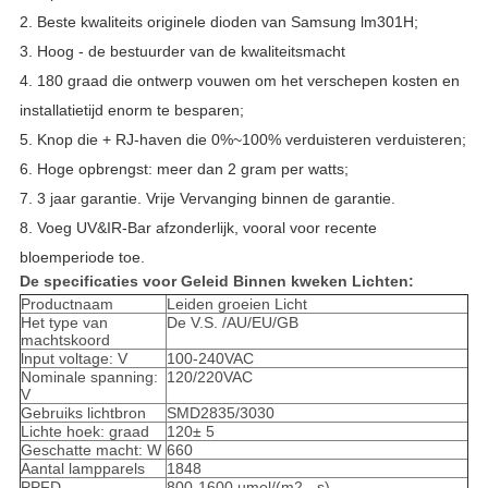
2. Beste kwaliteits originele dioden van Samsung lm301H;
3. Hoog - de bestuurder van de kwaliteitsmacht
4. 180 graad die ontwerp vouwen om het verschepen kosten en
installatietijd enorm te besparen;
5. Knop die + RJ-haven die 0%~100% verduisteren verduisteren;
6. Hoge opbrengst: meer dan 2 gram per watts;
7. 3 jaar garantie. Vrije Vervanging binnen de garantie.
8. Voeg UV&IR-Bar afzonderlijk, vooral voor recente
bloemperiode toe.
De specificaties voor Geleid Binnen kweken Lichten:
Productnaam
Leiden groeien Licht
Het type van
De V.S. /AU/EU/GB
machtskoord
lnput voltage: V
100-240VAC
Nominale spanning:
120/220VAC
V
Gebruiks lichtbron
SMD2835/3030
Lichte hoek: graad
120± 5
Geschatte macht: W
660
Aantal lampparels
1848
PPFD
800-1600 umol/(m2 - s)