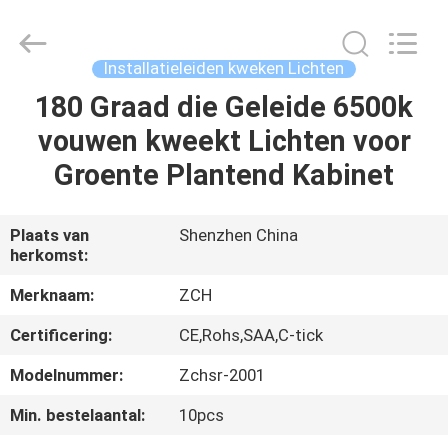
2026
ZCH
Technology
Group
Co.,Ltd.
Installatieleiden kweken Lichten
All
Rights
Reserved.
180 Graad die Geleide 6500k
HUIS
vouwen kweekt Lichten voor
PRODUCTEN
Groente Plantend Kabinet
ONGEVEER
Plaats van
Shenzhen China
herkomst:
ONS
Merknaam:
ZCH
FABRIEKSREIS
Certificering:
CE,Rohs,SAA,C-tick
Modelnummer:
Zchsr-2001
KWALITEITSCONTROLE
Min. bestelaantal:
10pcs